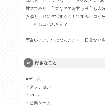
20代後半、ソフトウェア開発の会社に勤め
甘党であり、辛党なので激甘も激辛も大好き
お湯と一緒に生活することですみっコぐ
→推しはぺんぎん？
面白いこと、気になったこと、日常など
好きなこと
■ゲーム
・アクション
・RPG
・音楽ゲーム