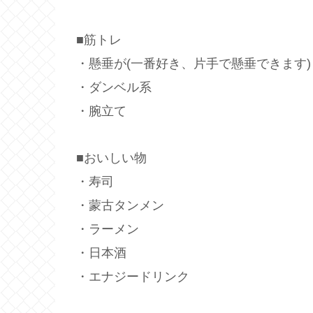
■筋トレ
・懸垂が(一番好き、片手で懸垂できます)
・ダンベル系
・腕立て
■おいしい物
・寿司
・蒙古タンメン
・ラーメン
・日本酒
・エナジードリンク